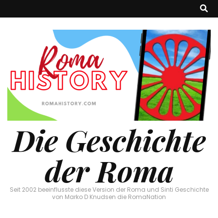
Die Geschichte
der Roma
Seit 2002 beeinflusste diese Version der Roma und Sinti Geschichte
von Marko D Knudsen die RomaNation