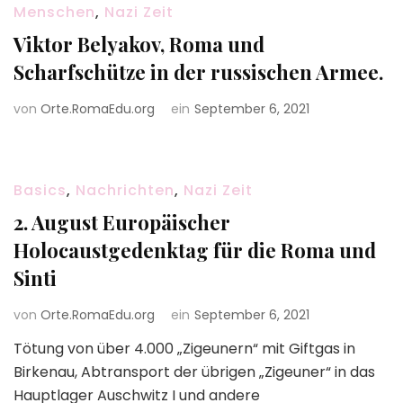
Menschen
,
Nazi Zeit
Viktor Belyakov, Roma und
Scharfschütze in der russischen Armee.
von
Orte.RomaEdu.org
ein
September 6, 2021
Basics
,
Nachrichten
,
Nazi Zeit
2. August Europäischer
Holocaustgedenktag für die Roma und
Sinti
von
Orte.RomaEdu.org
ein
September 6, 2021
Tötung von über 4.000 „Zigeunern“ mit Giftgas in
Birkenau, Abtransport der übrigen „Zigeuner“ in das
Hauptlager Auschwitz I und andere