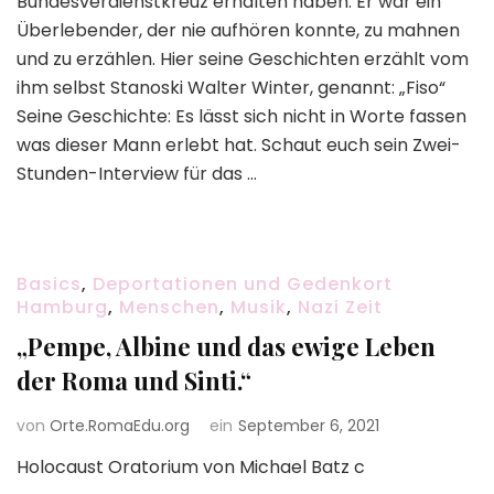
Bundesverdienstkreuz erhalten haben. Er war ein
Überlebender, der nie aufhören konnte, zu mahnen
und zu erzählen. Hier seine Geschichten erzählt vom
ihm selbst Stanoski Walter Winter, genannt: „Fiso“
Seine Geschichte: Es lässt sich nicht in Worte fassen
was dieser Mann erlebt hat. Schaut euch sein Zwei-
Stunden-Interview für das …
Basics
,
Deportationen und Gedenkort
Hamburg
,
Menschen
,
Musik
,
Nazi Zeit
„Pempe, Albine und das ewige Leben
der Roma und Sinti.“
von
Orte.RomaEdu.org
ein
September 6, 2021
Holocaust Oratorium von Michael Batz c