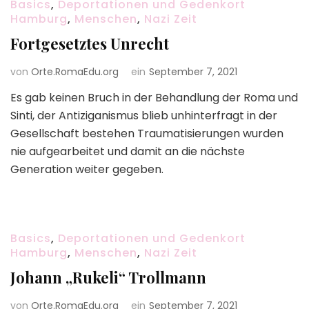
Basics
,
Deportationen und Gedenkort
Hamburg
,
Menschen
,
Nazi Zeit
Fortgesetztes Unrecht
von
Orte.RomaEdu.org
ein
September 7, 2021
Es gab keinen Bruch in der Behandlung der Roma und
Sinti, der Antiziganismus blieb unhinterfragt in der
Gesellschaft bestehen Traumatisierungen wurden
nie aufgearbeitet und damit an die nächste
Generation weiter gegeben.
Basics
,
Deportationen und Gedenkort
Hamburg
,
Menschen
,
Nazi Zeit
Johann „Rukeli“ Trollmann
von
Orte.RomaEdu.org
ein
September 7, 2021