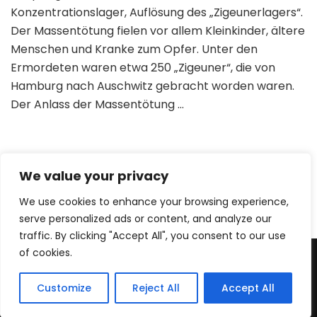
Konzentrationslager, Auflösung des „Zigeunerlagers“.
Der Massentötung fielen vor allem Kleinkinder, ältere
Menschen und Kranke zum Opfer. Unter den
Ermordeten waren etwa 250 „Zigeuner“, die von
Hamburg nach Auschwitz gebracht worden waren.
Der Anlass der Massentötung …
We value your privacy
Beitragsnavigation
Seite
Seite
Seite
1
2
3
We use cookies to enhance your browsing experience,
serve personalized ads or content, and analyze our
traffic. By clicking "Accept All", you consent to our use
of cookies.
2026 Copyright
Die Geschichte der Roma
.
Blossom Pretty |
Entwickelt von
Blossom Themes
. Bereitgestellt von
Customize
Reject All
Accept All
WordPress
.