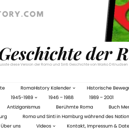
 Geschichte der 
flusste diese Version der Roma und Sinti Geschichte von Marko D Knudse
ite
RomaHistory Kalender
Historische Bewe
1945-1989
1946 – 1988
1989 – 2001
Antiziganismus
Berühmte Roma
Buch Me
urg
Roma und Sinti in Hamburg während des Nation
Über uns
Videos
Kontakt, Impressum & Dat