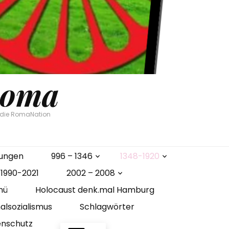
Roma
n die RomaNation
gungen
996 – 1346
1348-1920
1990-2021
2002 – 2008
nü
Holocaust denk.mal Hamburg
alsozialismus
Schlagwörter
enschutz