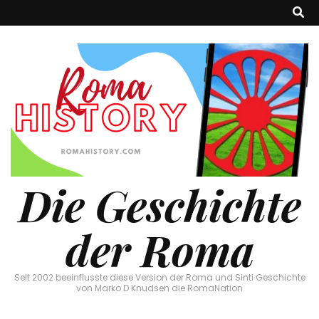
Die Geschichte
der Roma
Seit 2002 beeinflusste diese Version der Roma und Sinti Geschichte
von Marko D Knudsen die RomaNation