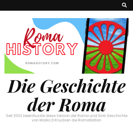
Die Geschichte
der Roma
Seit 2002 beeinflusste diese Version der Roma und Sinti Geschichte
von Marko D Knudsen die RomaNation