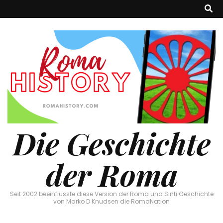
Die Geschichte
der Roma
Seit 2002 beeinflusste diese Version der Roma und Sinti Geschichte
von Marko D Knudsen die RomaNation