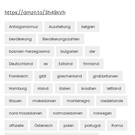
https://amzn.to/3h49xVh
Antiziganismus
Ausstellung
belgien
bevölkerung
Bevölkerungszahlen
bosnien-herzegowina
bulgarien
der
Deutschland
es
Estland
finnland
Frankreich
gibt
griechenland
großbritanien
Hamburg
irland
italien
kroatien
lettland
litauen
makedonien
montenegro
niederlande
nord mazedonien
normazedonien
norwegen
offizielle
Österreich
polen
portugal
Roma