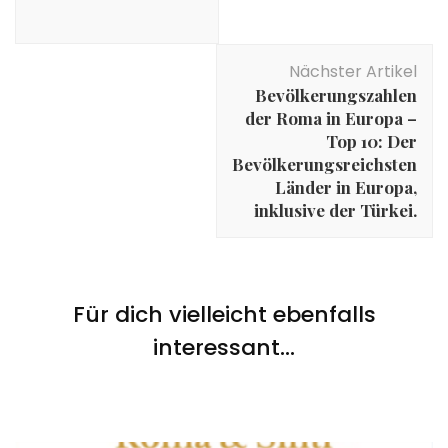
Nächster Artikel
Bevölkerungszahlen
der Roma in Europa –
Top 10: Der
Bevölkerungsreichsten
Länder in Europa,
inklusive der Türkei.
Basics
,
Deportationen und Gedenkort Hamburg
,
Nazi Zeit
Für dich vielleicht ebenfalls
NACH SEHR LANGER ZEIT ENTSTEHT ENDLICH
EIN ANGEMESSENER GEDENKORT INMITTEN
interessant...
Antiziganismus Thorie
,
Basics
HAMBURGS, IN DER HAFENCITY
Antisemitismus und Antiziganismus im Vergleich
nach 1945