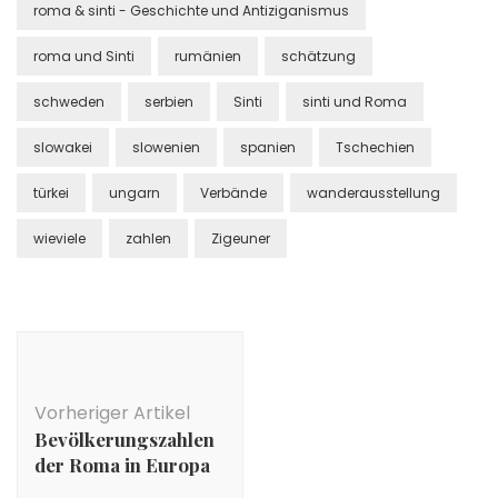
roma & sinti - Geschichte und Antiziganismus
roma und Sinti
rumänien
schätzung
schweden
serbien
Sinti
sinti und Roma
slowakei
slowenien
spanien
Tschechien
türkei
ungarn
Verbände
wanderausstellung
wieviele
zahlen
Zigeuner
Beitragsnavigation
Vorheriger Artikel
Bevölkerungszahlen
der Roma in Europa