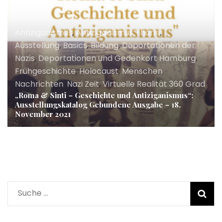
Antiziganismus
,
Antiziganismus Thorie
,
Ausstellung
,
Basics
,
Bildung
,
Deportationen der
Nazis
,
Deportationen und Gedenkort Hamburg
,
Frühgeschichte
,
Holocaust
,
Menschen
,
Nachrichten
,
Nazi Zeit
,
Virtuelle Realität 360 Grad
„Roma & Sinti – Geschichte und Antiziganismus“:
Ausstellungskatalog Gebundene Ausgabe – 18.
November 2021
Suche
nach: