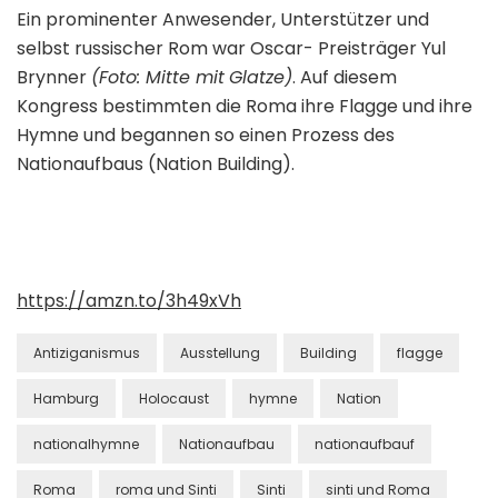
Ein prominenter Anwesender, Unterstützer und
selbst russischer Rom war Oscar- Preisträger Yul
Brynner
(Foto: Mitte mit
Glatze)
. Auf diesem
Kongress bestimmten die Roma ihre Flagge und ihre
Hymne und begannen so einen Prozess des
Nationaufbaus (Nation Building).
https://amzn.to/3h49xVh
Antiziganismus
Ausstellung
Building
flagge
Hamburg
Holocaust
hymne
Nation
nationalhymne
Nationaufbau
nationaufbauf
Roma
roma und Sinti
Sinti
sinti und Roma