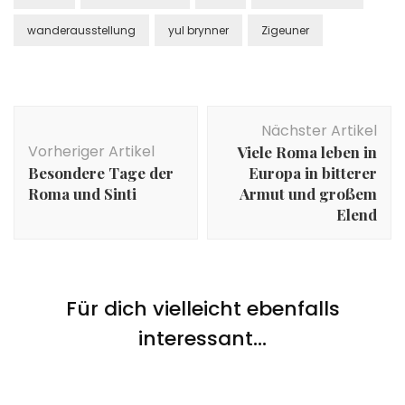
wanderausstellung
yul brynner
Zigeuner
Beitragsnavigation
Nächster Artikel
Vorheriger Artikel
Viele Roma leben in
Besondere Tage der
Europa in bitterer
Roma und Sinti
Armut und großem
Elend
Für dich vielleicht ebenfalls
Basics
,
Frühgeschichte
,
Menschen
,
Nazi Zeit
interessant...
Basics
,
Nachrichten
,
Nazi Zeit
Inhalsverzeichnis:
Elmar Thevensen zitiert das antiziganistische
Gerichturteil des Bundesgerichtshofes von 1956