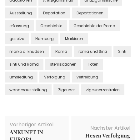
adoptionen
Antiziganismus
antiziganistische
Ausstellung
Deportation
Deportationen
erfassung
Geschichte
Geschichte der Roma
gesetze
Hamburg
Markieren
marko d. knudsen
Roma
roma und Sinti
Sinti
sinti und Roma
sterilisationen
Töten
umsiedlung
Verfolgung
vertreibung
wanderausstellung
Zigeuner
zigeunerzentralen
Beitragsnavigation
Vorheriger Artikel
Nächster Artikel
ANKUNFT IN
Hexen Verfolgung
EUROPA