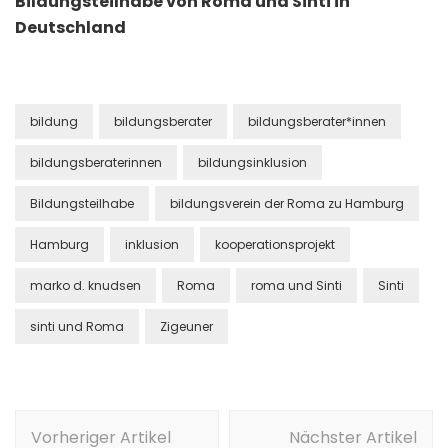
Bildungsteilhabe von Roma und Sinti in
Deutschland
bildung
bildungsberater
bildungsberater*innen
bildungsberaterinnen
bildungsinklusion
Bildungsteilhabe
bildungsverein der Roma zu Hamburg
Hamburg
inklusion
kooperationsprojekt
marko d. knudsen
Roma
roma und Sinti
Sinti
sinti und Roma
Zigeuner
Beitragsnavigation
Vorheriger Artikel
Nächster Artikel