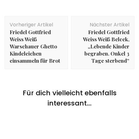
Beitragsnavigation
Vorheriger Artikel
Nächster Artikel
Friedel Gottfried
Friedel Gottfried
Weiss Weiß
Weiss Weiß Belcek,
Warschauer Ghetto
„Lebende Kinder
Kindeleichen
begraben. Onkel 3
einsammeln für Brot
Tage sterbend“
Für dich vielleicht ebenfalls
Menschen
,
Nazi Zeit
Friedel Gottfried Weiss Weiß Belcek, „Lebende
interessant...
Kinder begraben. Onkel 3 Tage sterbend“
Basics
,
Frühgeschichte
,
Menschen
,
Nazi Zeit
Basics
,
Deportationen und Gedenkort Hamburg
,
Inhalsverzeichnis:
Nazi Zeit
16.-20. Mai 1940 Erste Deportation