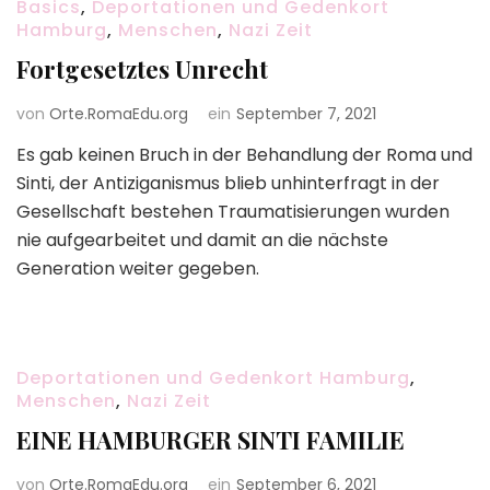
Basics
,
Deportationen und Gedenkort
Hamburg
,
Menschen
,
Nazi Zeit
Fortgesetztes Unrecht
von
Orte.RomaEdu.org
ein
September 7, 2021
Es gab keinen Bruch in der Behandlung der Roma und
Sinti, der Antiziganismus blieb unhinterfragt in der
Gesellschaft bestehen Traumatisierungen wurden
nie aufgearbeitet und damit an die nächste
Generation weiter gegeben.
Deportationen und Gedenkort Hamburg
,
Menschen
,
Nazi Zeit
EINE HAMBURGER SINTI FAMILIE
von
Orte.RomaEdu.org
ein
September 6, 2021