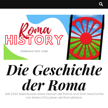
Die Geschichte
der Roma
Seit 2002 beeinflusste diese Version der Roma und Sinti Geschichte
von Marko D Knudsen die RomaNation