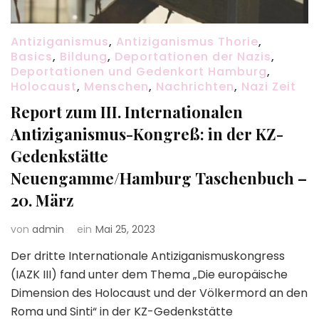
Antiziganismus
,
Antiziganismus Thorie
,
Basics
,
Bildung
,
Deportationen der Nazis
,
Deportationen und Gedenkort Hamburg
,
Holocaust
,
Menschen
,
Nachrichten
,
Nazi Zeit
Report zum III. Internationalen
Antiziganismus-Kongreß: in der KZ-
Gedenkstätte
Neuengamme/Hamburg Taschenbuch –
20. März
von
admin
ein
Mai 25, 2023
Der dritte Internationale Antiziganismuskongress
(IAZK III) fand unter dem Thema „Die europäische
Dimension des Holocaust und der Völkermord an den
Roma und Sinti“ in der KZ-Gedenkstätte