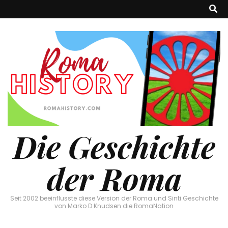
Die Geschichte
der Roma
Seit 2002 beeinflusste diese Version der Roma und Sinti Geschichte
von Marko D Knudsen die RomaNation