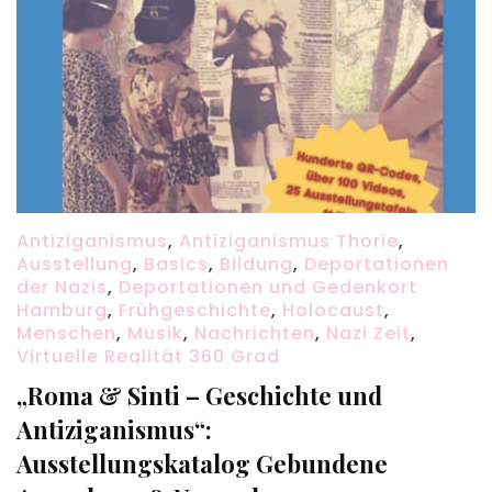
Antiziganismus
,
Antiziganismus Thorie
,
Ausstellung
,
Basics
,
Bildung
,
Deportationen
der Nazis
,
Deportationen und Gedenkort
Hamburg
,
Frühgeschichte
,
Holocaust
,
Menschen
,
Musik
,
Nachrichten
,
Nazi Zeit
,
Virtuelle Realität 360 Grad
„Roma & Sinti – Geschichte und
Antiziganismus“:
Ausstellungskatalog Gebundene