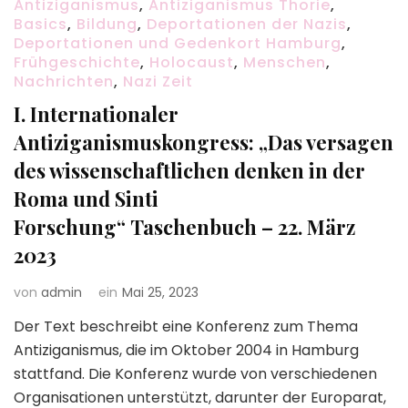
Antiziganismus
,
Antiziganismus Thorie
,
Basics
,
Bildung
,
Deportationen der Nazis
,
Deportationen und Gedenkort Hamburg
,
Frühgeschichte
,
Holocaust
,
Menschen
,
Nachrichten
,
Nazi Zeit
I. Internationaler
Antiziganismuskongress: „Das versagen
des wissenschaftlichen denken in der
Roma und Sinti
Forschung“ Taschenbuch – 22. März
2023
von
admin
ein
Mai 25, 2023
Der Text beschreibt eine Konferenz zum Thema
Antiziganismus, die im Oktober 2004 in Hamburg
stattfand. Die Konferenz wurde von verschiedenen
Organisationen unterstützt, darunter der Europarat,