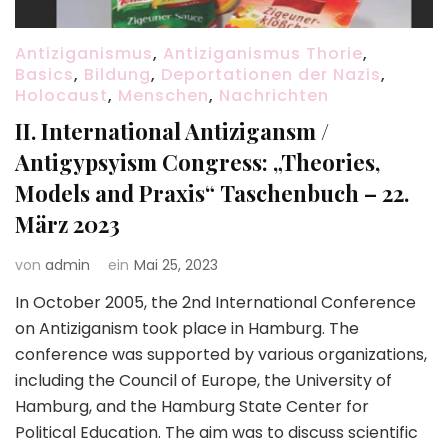
Antiziganismus
,
Antiziganismus Thorie
,
Basics
,
Bildung
,
Deportationen der Nazis
,
Holocaust
,
Menschen
,
Nachrichten
II. International Antizigansm /
Antigypsyism Congress: „Theories,
Models and Praxis“ Taschenbuch – 22.
März 2023
von
admin
ein
Mai 25, 2023
In October 2005, the 2nd International Conference
on Antiziganism took place in Hamburg. The
conference was supported by various organizations,
including the Council of Europe, the University of
Hamburg, and the Hamburg State Center for
Political Education. The aim was to discuss scientific