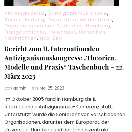
Antiziganismus
,
Antiziganismus Thorie
,
Basics
,
Bildung
,
Deportationen der Nazis
,
Deportationen und Gedenkort Hamburg
,
Frühgeschichte
,
Holocaust
,
Menschen
,
Nachrichten
,
Nazi Zeit
Bericht zum II. Internationalen
Antiziganismuskongress: „Theorien,
Modelle und Praxis“ Taschenbuch – 22.
März 2023
von
admin
ein
Mai 25, 2023
Im Oktober 2005 fand in Hamburg die II.
Internationale Antiziganismus-Konferenz statt.
Unterstützt wurde die Konferenz von verschiedenen
Organisationen, darunter dem Europarat, der
Universität Hamburg und der Landeszentrale