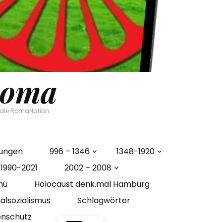
Roma
n die RomaNation
gungen
996 – 1346
1348-1920
1990-2021
2002 – 2008
nü
Holocaust denk.mal Hamburg
alsozialismus
Schlagwörter
enschutz