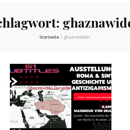
chlagwort:
ghaznawid
Startseite
/
ghaznawiden
d