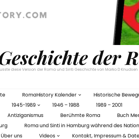
 Geschichte der 
flusste diese Version der Roma und Sinti Geschichte von Marko D Knudse
ite
RomaHistory Kalender
Historische Bewe
1945-1989
1946 – 1988
1989 – 2001
Antiziganismus
Berühmte Roma
Buch Me
urg
Roma und Sinti in Hamburg während des Nation
Über uns
Videos
Kontakt, Impressum & Dat