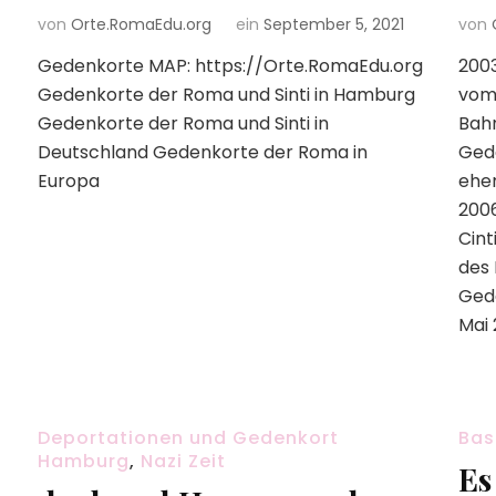
von
Orte.RomaEdu.org
ein
September 5, 2021
von
Gedenkorte MAP: https://Orte.RomaEdu.org
2003
Gedenkorte der Roma und Sinti in Hamburg
vom
Gedenkorte der Roma und Sinti in
Bahn
Deutschland Gedenkorte der Roma in
Ged
Europa
ehem
200
Cint
des 
Gede
Mai 
Deportationen und Gedenkort
Bas
Hamburg
,
Nazi Zeit
Es