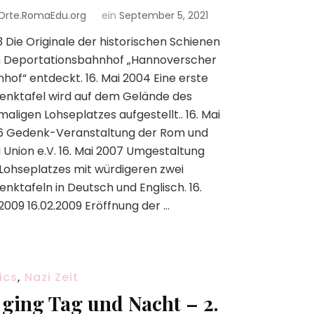
Orte.RomaEdu.org
ein
September 5, 2021
 Die Originale der historischen Schienen
 Deportationsbahnhof „Hannoverscher
hof“ entdeckt. 16. Mai 2004 Eine erste
enktafel wird auf dem Gelände des
aligen Lohseplatzes aufgestellt.. 16. Mai
6 Gedenk-Veranstaltung der Rom und
i Union e.V. 16. Mai 2007 Umgestaltung
Lohseplatzes mit würdigeren zwei
nktafeln in Deutsch und Englisch. 16.
2009 16.02.2009 Eröffnung der …
ics
,
Nazi Zeit
 ging Tag und Nacht – 2.