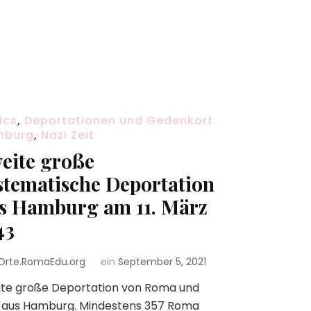
ics
,
Deportationen und Gedenkort
mburg
,
Nazi Zeit
eite große
stematische Deportation
s Hamburg am 11. März
43
Orte.RomaEdu.org
ein
September 5, 2021
ite große Deportation von Roma und
i aus Hamburg. Mindestens 357 Roma