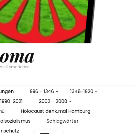
Roma
n die RomaNation
gungen
996 – 1346
1348-1920
1990-2021
2002 – 2008
nü
Holocaust denk.mal Hamburg
alsozialismus
Schlagwörter
enschutz