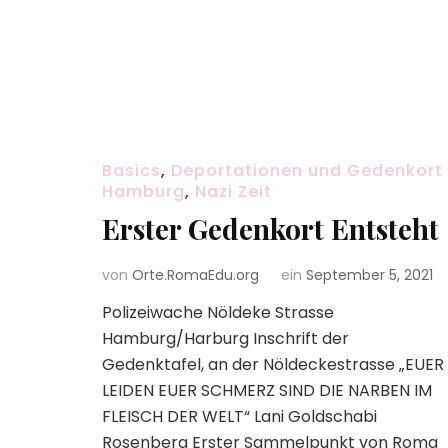
Basics
,
Deportationen und Gedenkort
Hamburg
,
Nazi Zeit
Erster Gedenkort Entsteht
von
Orte.RomaEdu.org
ein
September 5, 2021
Polizeiwache Nöldeke Strasse
Hamburg/Harburg Inschrift der
Gedenktafel, an der Nöldeckestrasse „EUER
LEIDEN EUER SCHMERZ SIND DIE NARBEN IM
FLEISCH DER WELT“ Lani Goldschabi
Rosenberg Erster Sammelpunkt von Roma