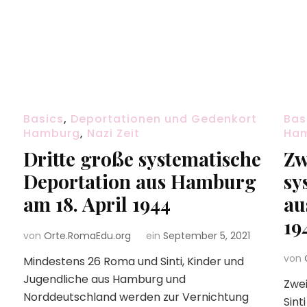
Basics
,
Deportationen und Gedenkort
Bas
Hamburg
,
Nazi Zeit
Ha
Dritte große systematische
Zw
Deportation aus Hamburg
sy
am 18. April 1944
au
19
von
Orte.RomaEdu.org
ein
September 5, 2021
von
Mindestens 26 Roma und Sinti, Kinder und
Jugendliche aus Hamburg und
Zwe
Norddeutschland werden zur Vernichtung
Sint