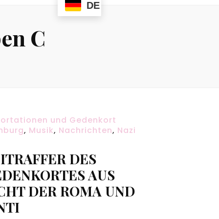
DE
en C
ortationen und Gedenkort
mburg
,
Musik
,
Nachrichten
,
Nazi
ITRAFFER DES
EDENKORTES AUS
ICHT DER ROMA UND
NTI