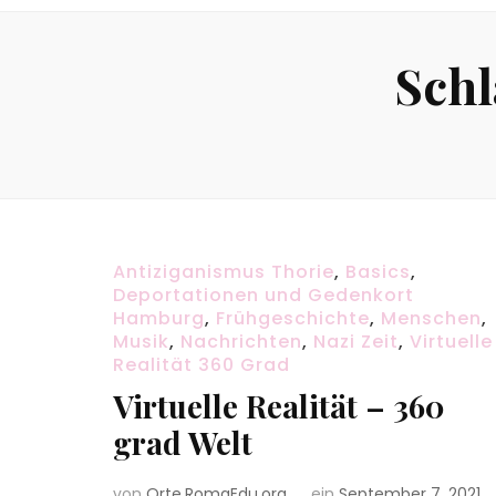
Sch
Antiziganismus Thorie
,
Basics
,
Deportationen und Gedenkort
Hamburg
,
Frühgeschichte
,
Menschen
,
Musik
,
Nachrichten
,
Nazi Zeit
,
Virtuelle
Realität 360 Grad
Virtuelle Realität – 360
grad Welt
von
Orte.RomaEdu.org
ein
September 7, 2021