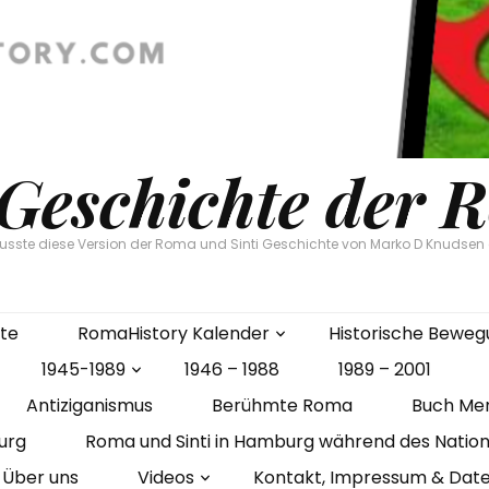
 Geschichte der 
flusste diese Version der Roma und Sinti Geschichte von Marko D Knudse
ite
RomaHistory Kalender
Historische Bewe
1945-1989
1946 – 1988
1989 – 2001
Antiziganismus
Berühmte Roma
Buch Me
urg
Roma und Sinti in Hamburg während des Nation
Über uns
Videos
Kontakt, Impressum & Dat