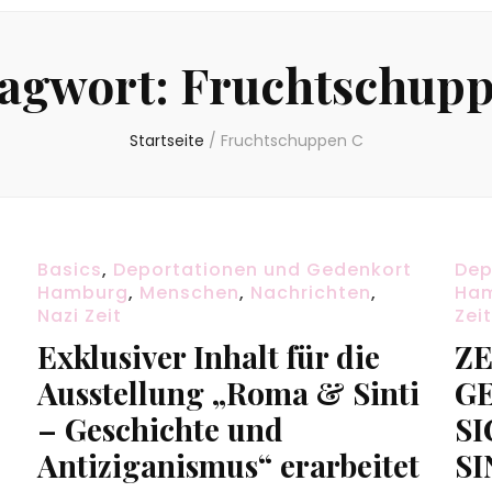
lagwort:
Fruchtschupp
Startseite
/
Fruchtschuppen C
Basics
,
Deportationen und Gedenkort
Dep
Hamburg
,
Menschen
,
Nachrichten
,
Ha
Nazi Zeit
Zeit
Exklusiver Inhalt für die
ZE
Ausstellung „Roma & Sinti
G
– Geschichte und
S
Antiziganismus“ erarbeitet
SI