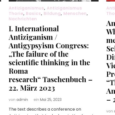
Antiziganismus
,
Antiziganismus
Ant
Thorie
,
Basics
,
Bildung
,
Menschen
,
Tho
Nachrichten
An
I. International
Wh
Antiziganism /
me
Antigypsyism Congress:
Sc
„The failure of the
Di
scientific thinking in the
Vi
Roma
Pr
research“ Taschenbuch –
“T
22. März 2023
An
– 
von
admin
ein
Mai 25, 2023
The text describes a conference on
von