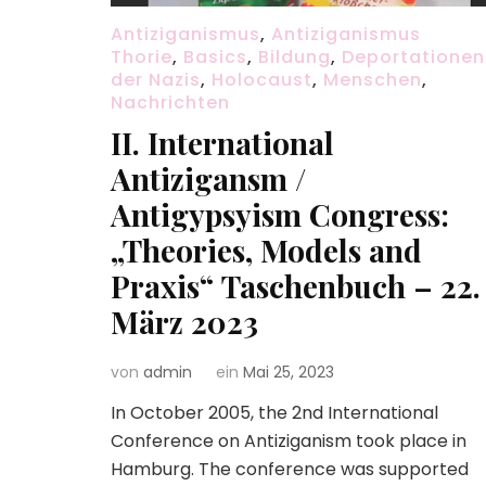
Antiziganismus
,
Antiziganismus
Thorie
,
Basics
,
Bildung
,
Deportationen
der Nazis
,
Holocaust
,
Menschen
,
Nachrichten
II. International
Antizigansm /
Antigypsyism Congress:
„Theories, Models and
Praxis“ Taschenbuch – 22.
März 2023
von
admin
ein
Mai 25, 2023
In October 2005, the 2nd International
Conference on Antiziganism took place in
Hamburg. The conference was supported