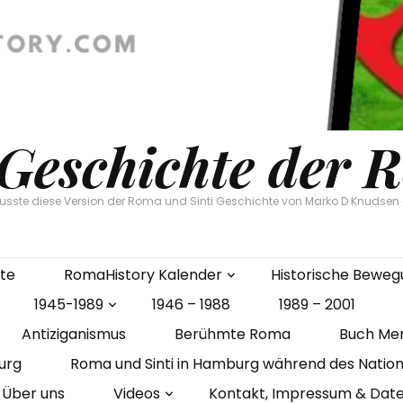
 Geschichte der 
flusste diese Version der Roma und Sinti Geschichte von Marko D Knudse
ite
RomaHistory Kalender
Historische Bewe
1945-1989
1946 – 1988
1989 – 2001
Antiziganismus
Berühmte Roma
Buch Me
urg
Roma und Sinti in Hamburg während des Nation
Über uns
Videos
Kontakt, Impressum & Dat