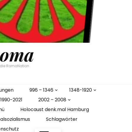
Roma
n die RomaNation
gungen
996 – 1346
1348-1920
1990-2021
2002 – 2008
nü
Holocaust denk.mal Hamburg
alsozialismus
Schlagwörter
enschutz