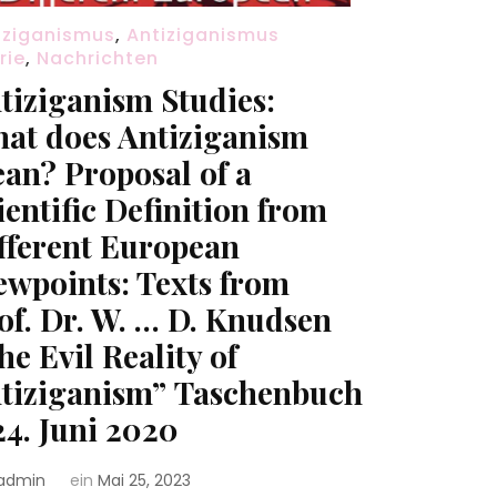
iziganismus
,
Antiziganismus
rie
,
Nachrichten
tiziganism Studies:
at does Antiziganism
an? Proposal of a
ientific Definition from
fferent European
ewpoints: Texts from
of. Dr. W. … D. Knudsen
he Evil Reality of
tiziganism” Taschenbuch
24. Juni 2020
admin
ein
Mai 25, 2023