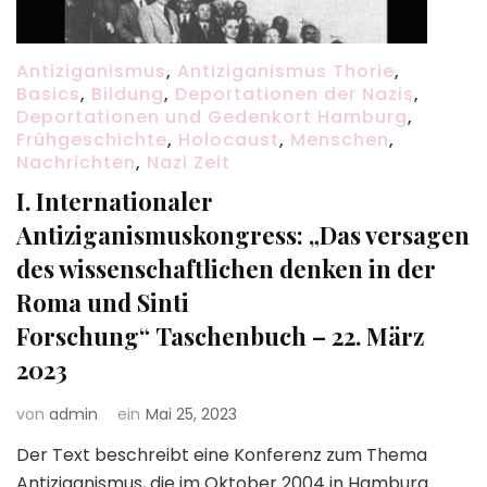
Antiziganismus
,
Antiziganismus Thorie
,
Basics
,
Bildung
,
Deportationen der Nazis
,
Deportationen und Gedenkort Hamburg
,
Frühgeschichte
,
Holocaust
,
Menschen
,
Nachrichten
,
Nazi Zeit
I. Internationaler
Antiziganismuskongress: „Das versagen
des wissenschaftlichen denken in der
Roma und Sinti
Forschung“ Taschenbuch – 22. März
2023
von
admin
ein
Mai 25, 2023
Der Text beschreibt eine Konferenz zum Thema
Antiziganismus, die im Oktober 2004 in Hamburg