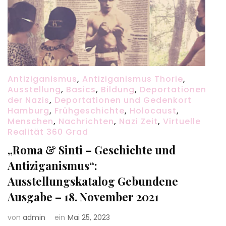
Antiziganismus
,
Antiziganismus Thorie
,
Ausstellung
,
Basics
,
Bildung
,
Deportationen
der Nazis
,
Deportationen und Gedenkort
Hamburg
,
Frühgeschichte
,
Holocaust
,
Menschen
,
Nachrichten
,
Nazi Zeit
,
Virtuelle
Realität 360 Grad
„Roma & Sinti – Geschichte und
Antiziganismus“:
Ausstellungskatalog Gebundene
Ausgabe – 18. November 2021
von
admin
ein
Mai 25, 2023