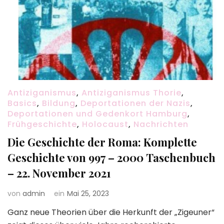
Antiziganismus
,
Antiziganismus Thorie
,
Basics
,
Bildung
,
Deportationen der Nazis
,
Deportationen und Gedenkort Hamburg
,
Frühgeschichte
,
Holocaust
,
Nachrichten
Die Geschichte der Roma: Komplette
Geschichte von 997 – 2000 Taschenbuch
– 22. November 2021
von
admin
ein
Mai 25, 2023
Ganz neue Theorien über die Herkunft der „Zigeuner“