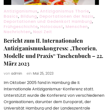
Antiziganismus
,
Antiziganismus Thorie
,
Basics
,
Bildung
,
Deportationen der Nazis
,
Deportationen und Gedenkort Hamburg
,
Frühgeschichte
,
Holocaust
,
Menschen
,
Nachrichten
,
Nazi Zeit
Bericht zum II. Internationalen
Antiziganismuskongress: „Theorien,
Modelle und Praxis“ Taschenbuch – 22.
März 2023
von
admin
ein
Mai 25, 2023
Im Oktober 2005 fand in Hamburg die II.
Internationale Antiziganismus-Konferenz statt.
Unterstützt wurde die Konferenz von verschiedenen
Organisationen, darunter dem Europarat, der
Universität Hamburg und der Landeszentrale