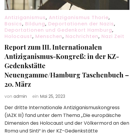
Antiziganismus
,
Antiziganismus Thorie
,
Basics
,
Bildung
,
Deportationen der Nazis
,
Deportationen und Gedenkort Hamburg
,
Holocaust
,
Menschen
,
Nachrichten
,
Nazi Zeit
Report zum III. Internationalen
Antiziganismus-Kongreß: in der KZ-
Gedenkstätte
Neuengamme/Hamburg Taschenbuch –
20. März
von
admin
ein
Mai 25, 2023
Der dritte Internationale Antiziganismuskongress
(IAZK III) fand unter dem Thema „Die europäische
Dimension des Holocaust und der Völkermord an den
Roma und Sinti“ in der KZ-Gedenkstätte