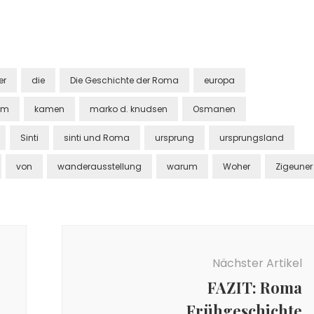
er
die
Die Geschichte der Roma
europa
am
kamen
marko d. knudsen
Osmanen
Sinti
sinti und Roma
ursprung
ursprungsland
von
wanderausstellung
warum
Woher
Zigeuner
Nächster Artikel
FAZIT: Roma
Frühgeschichte