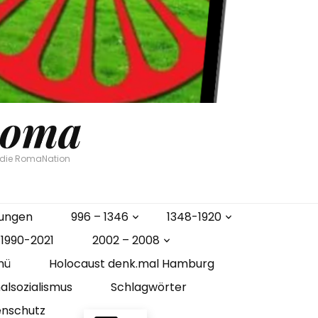
Roma
n die RomaNation
gungen
996 – 1346
1348-1920
1990-2021
2002 – 2008
nü
Holocaust denk.mal Hamburg
alsozialismus
Schlagwörter
enschutz