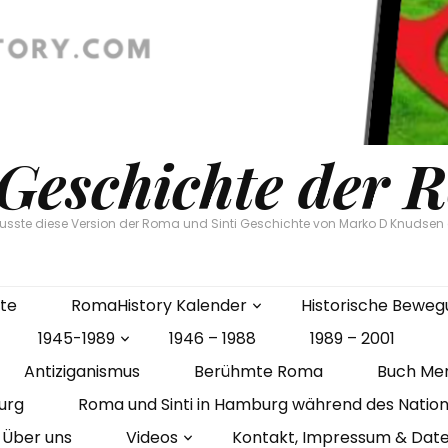
 Geschichte der 
flusste diese Version der Roma und Sinti Geschichte von Marko D Knudse
ite
RomaHistory Kalender
Historische Bewe
1945-1989
1946 – 1988
1989 – 2001
Antiziganismus
Berühmte Roma
Buch Me
urg
Roma und Sinti in Hamburg während des Nation
Über uns
Videos
Kontakt, Impressum & Dat