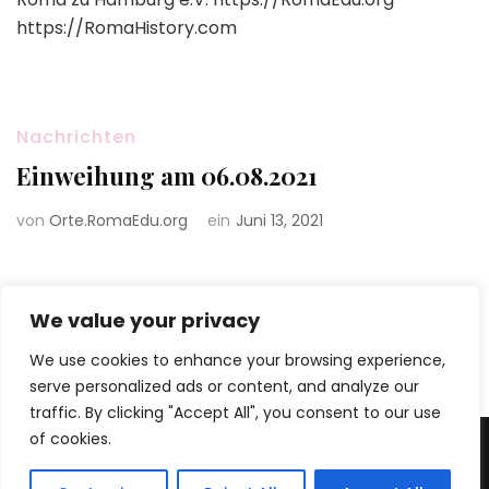
https://RomaHistory.com
Nachrichten
Einweihung am 06.08.2021
von
Orte.RomaEdu.org
ein
Juni 13, 2021
We value your privacy
Beitragsnavigation
Seite
Seite
Seite
1
4
5
…
We use cookies to enhance your browsing experience,
serve personalized ads or content, and analyze our
traffic. By clicking "Accept All", you consent to our use
of cookies.
2026 Copyright
Die Geschichte der Roma
.
Blossom Pretty |
Entwickelt von
Blossom Themes
. Bereitgestellt von